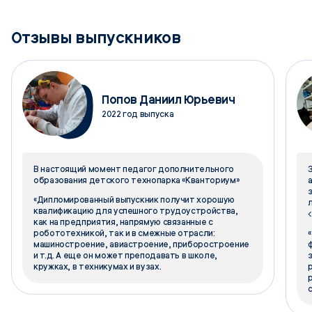
Отзывы выпускников
Попов Даниил Юрьевич
2022 год выпуска
В настоящий момент педагог дополнительного
образования детского технопарка «Кванториум»
«Дипломированный выпускник получит хорошую
квалификацию для успешного трудоустройства,
<
как на предприятия, напрямую связанные с
робототехникой, так и в смежные отрасли:
машиностроение, авиастроение, приборостроение
и т.д. А еще он может преподавать в школе,
кружках, в техникумах и вузах.