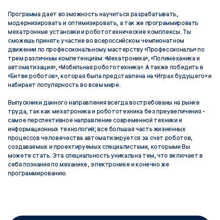
Программа дает возможность научиться разрабатывать,
модернизировать и оптимизировать, а так же программировать
мехатронные установки и робототехнические комплексы. Ты
сможешь принять участие во всероссийском чемпионатном
движении по профессиональному мастерству «Профессионалы» по
трем различным компетенциям: «Мехатроника», «Полимеханика и
автоматизация», «Мобильная робототехника». А также победить в
«Битве роботов», которая была представлена на «Играх будущего» и
набирает популярность во всем мире.
Выпускники данного направления всегда востребованы на рынке
труда, так как мехатроника и робототехника без преувеличения -
самое перспективное направление современной техники и
информационных технологий; все большая часть жизненных
процессов человечества автоматизируется за счет роботов,
создаваемых и проектируемых специалистами, которыми Вы
можете стать. Эта специальность уникальна тем, что включает в
себя познания по механике, электронике и конечно же
программированию.